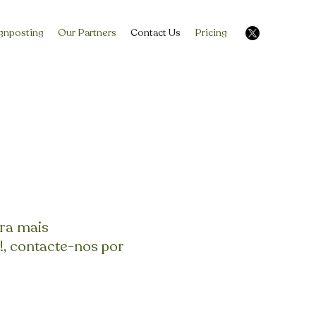
gnposting
Our Partners
Contact Us
Pricing
ara mais
t!, contacte-nos por