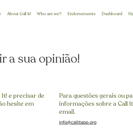
e
About Call it!
Who are we?
Endorsements
Dashboard
Si
 a sua opinião!
 It! e precisar de
Para questões gerais ou p
não hesite em
informações sobre a Call I
email.
info@callitapp.org