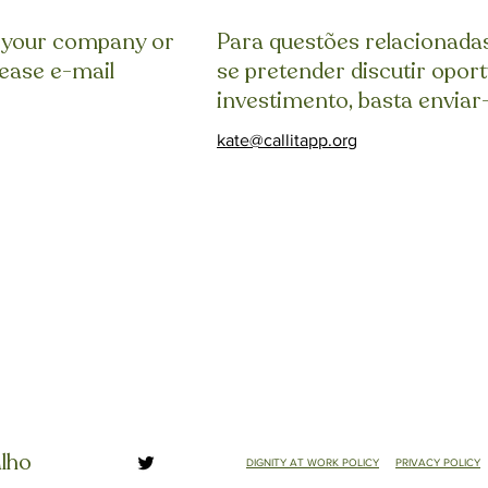
e your company or
Para questões relacionada
lease e-mail
se pretender discutir opor
investimento, basta enviar
kate@callitapp.org
alho
DIGNITY AT WORK POLICY
PRIVACY POLICY