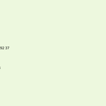
192 37
8