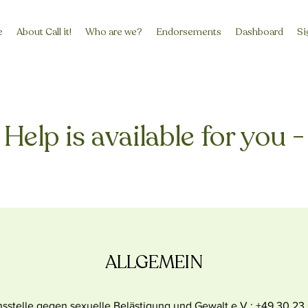
e
About Call it!
Who are we?
Endorsements
Dashboard
Si
Help is available for you -
ALLGEMEIN
sstelle gegen sexuelle Belästigung und Gewalt e.V.: +49 30 2