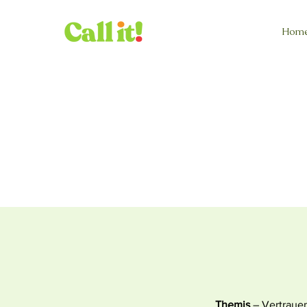
Hom
Themis
– Vertrauen