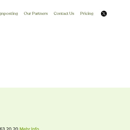
gnposting
Our Partners
Contact Us
Pricing
3 63 20 20
Mehr Info