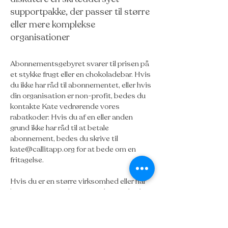
supportpakke, der passer til større
eller mere komplekse
organisationer
Abonnementsgebyret svarer til prisen på
et stykke frugt eller en chokoladebar. Hvis
du ikke har råd til abonnementet, eller hvis
din organisation er non-profit, bedes du
kontakte Kate vedrørende vores
rabatkoder: Hvis du af en eller anden
grund ikke har råd til at betale
abonnement, bedes du skrive til
kate@callitapp.org
for at bede om en
fritagelse.
Hvis du er en større virksomhed eller har
brug for mere end fem projekt-QR-koder,
er modellen med projektabonnement
måske ikke egnet til dig. Kontakt Kate for
at høre om vores partnerskabaftale, som