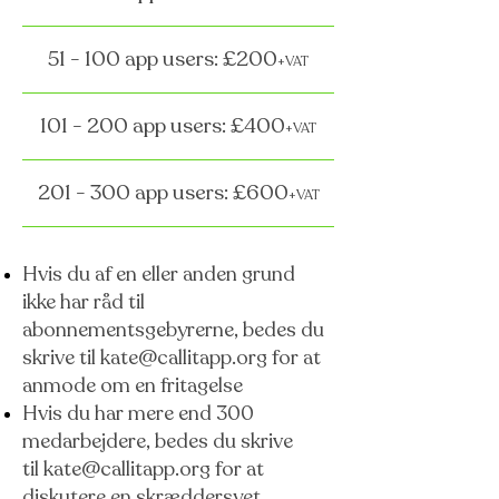
51 - 100 app users: £200
+VAT
101 - 200 app users: £400
+VAT
201 - 300 app users: £600
+VAT
Hvis du af en eller anden grund
ikke har råd til
abonnementsgebyrerne, bedes du
skrive til
kate@callitapp.org
for at
anmode om en fritagelse
Hvis du har mere end 300
medarbejdere, bedes du skrive
til
kate@callitapp.org
for at
diskutere en skræddersyet